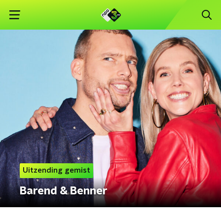
Uitzending gemist
Barend & Benner