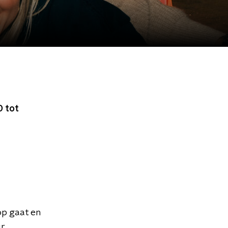
 tot
op gaat en
r.