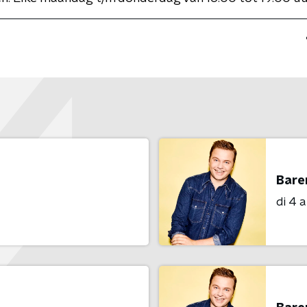
Bare
di 4 