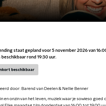
ending staat gepland voor
5 november 2026 van 16:00
s beschikbaar rond
19:30
uur.
nkort beschikbaar
eerd door:
Barend van Deelen & Nellie Benner
in en onzin van het leven, muziek waar je sowieso goed 
hen! Elke maandag t/m donderdag van 16:00 tot 19:00 uu