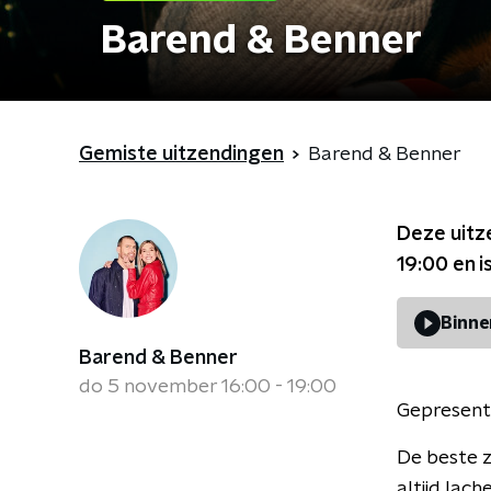
Barend & Benner
Gemiste uitzendingen
Barend & Benner
Deze uitz
19:00
en i
Binne
Barend & Benner
do 5 november 16:00 - 19:00
Gepresent
De beste z
altijd lac