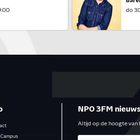
Bare
9:00
do 30 
o
NPO 3FM nieuws
Altijd op de hoogte van 
act
Campus