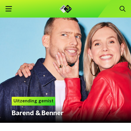
Uitzending gemist
Barend & Benner