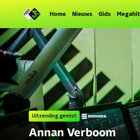
Home
Nieuws
Gids
Megahit
Uitzending gemist
Annan Verboom