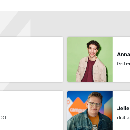
Anna
Giste
Jell
:00
di 4 