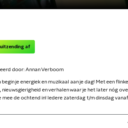
 uitzending af
eerd door:
Annan Verboom
begin je energiek en muzikaal aan je dag! Met een flinke
it, nieuwsgierigheid en verhalen waar je het later nóg ove
je mee de ochtend in! Iedere zaterdag t/m dinsdag vana