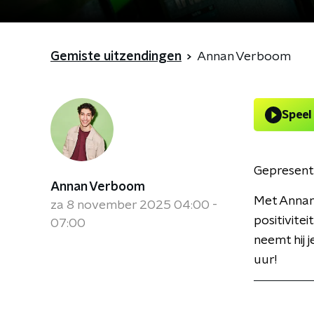
Gemiste uitzendingen
Annan Verboom
Speel
Gepresent
Annan Verboom
Met Annan 
za 8 november 2025 04:00 -
positivite
07:00
neemt hij 
uur!