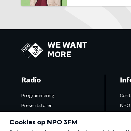
WE WANT
MORE
Radio
Inf
Programmering
Cont
Presentatoren
NPO 
Frequenties
App 
Gemist