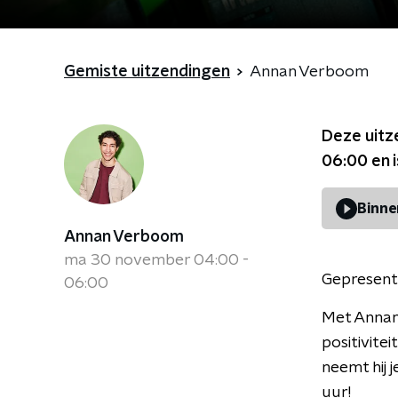
Gemiste uitzendingen
Annan Verboom
Deze uitz
06:00
en 
Binne
Annan Verboom
ma 30 november 04:00 -
Gepresent
06:00
Met Annan 
positivite
neemt hij 
uur!