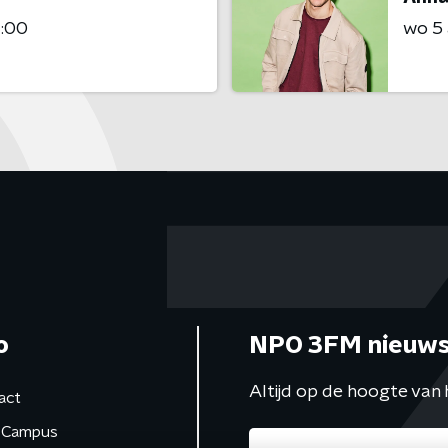
4:00
wo 5
o
NPO 3FM nieuws
Altijd op de hoogte van 
act
Campus