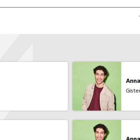
Anna
Giste
Anna