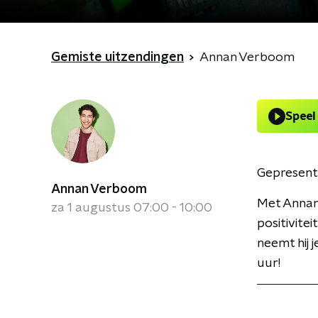
Gemiste uitzendingen
Annan Verboom
Speel
Gepresent
Annan Verboom
Met Annan 
za 1 augustus 07:00 - 10:00
positivite
neemt hij 
uur!