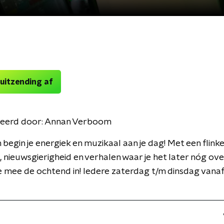
 uitzending af
eerd door:
Annan Verboom
begin je energiek en muzikaal aan je dag! Met een flinke
it, nieuwsgierigheid en verhalen waar je het later nóg ove
je mee de ochtend in! Iedere zaterdag t/m dinsdag vana