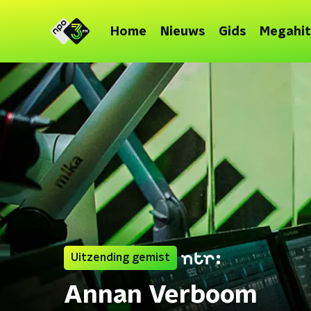
Home
Nieuws
Gids
Megahit
Uitzending gemist
Annan Verboom