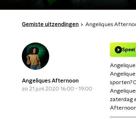
Gemiste uitzendingen
Angeliques Afterno
Speel
Angelique 
Angelique 
Angeliques Afternoon
sporten? O
zo 21 juni 2020 16:00 - 19:00
Angelique
zaterdag e
Afternoon