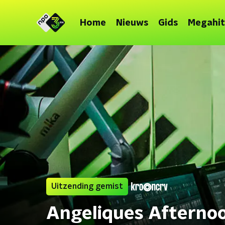
Home
Nieuws
Gids
Megahit
Uitzending gemist
Angeliques Afterno