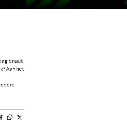
dag draait
rk? Aan het
Iedere