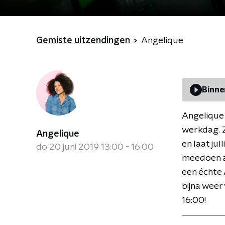
Gemiste uitzendingen
Angelique
Binne
Angelique 
werkdag. Z
Angelique
en laat jul
do 20 juni 2019 13:00 - 16:00
meedoen a
een échte 
bijna weer
16:00!