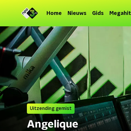
Home
Nieuws
Gids
Megahit
Uitzending gemist
Angelique