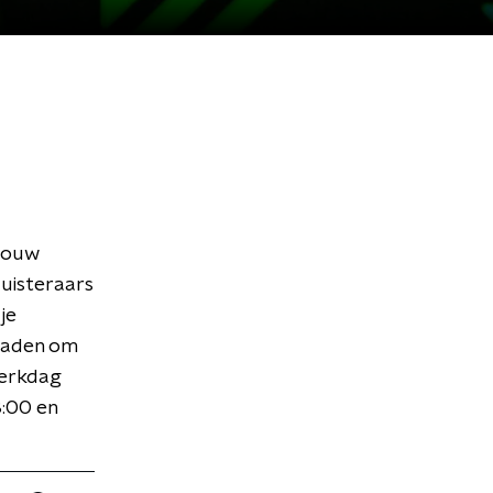
 jouw
luisteraars
je
raden om
werkdag
3:00 en