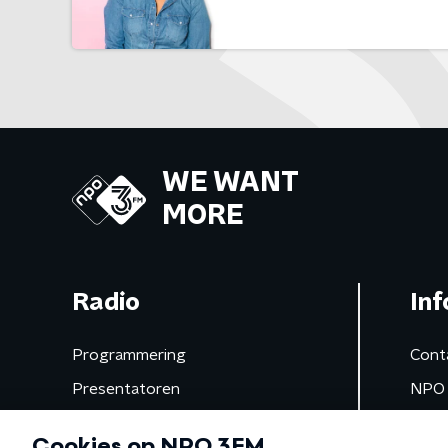
WE WANT
MORE
Radio
Inf
Programmering
Cont
Presentatoren
NPO 
Frequenties
App 