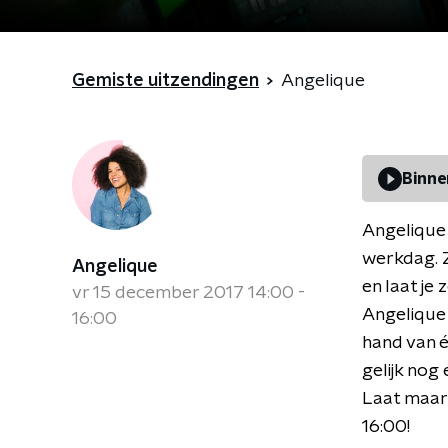
Gemiste uitzendingen
Angelique
Binne
Angelique 
werkdag. Z
Angelique
en laat je
vr 15 december 2017 14:00 -
Angelique 
16:00
hand van é
gelijk nog
Laat maar 
16:00!