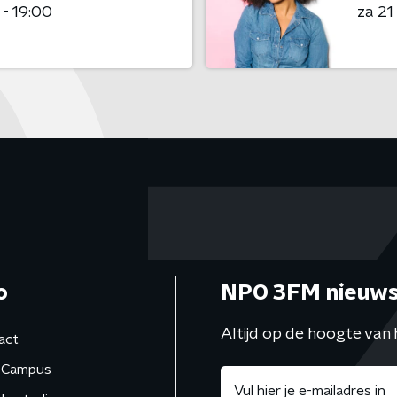
 - 19:00
za 2
o
NPO 3FM nieuws
Altijd op de hoogte van 
act
Campus