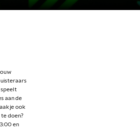
 jouw
luisteraars
 speelt
es aan de
aak je ook
e te doen?
13:00 en