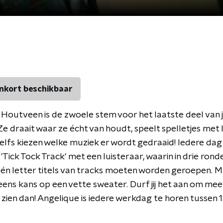
nkort beschikbaar
Houtveen is de zwoele stem voor het laatste deel van
e draait waar ze écht van houdt, speelt spelletjes met 
 zelfs kiezen welke muziek er wordt gedraaid! Iedere dag
'Tick Tock Track' met een luisteraar, waarin in drie rond
én letter titels van tracks moeten worden geroepen. M
 eens kans op een vette sweater. Durf jij het aan om me
zien dan! Angelique is iedere werkdag te horen tussen 