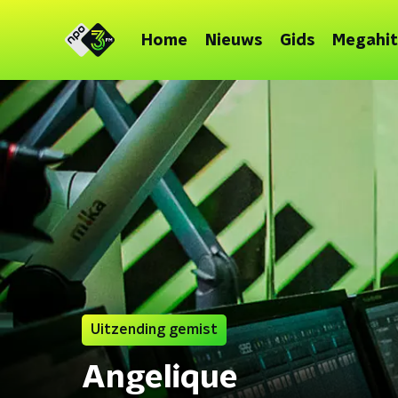
Home
Nieuws
Gids
Megahit
Uitzending gemist
Angelique