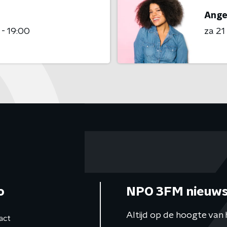
Ange
 - 19:00
za 2
o
NPO 3FM nieuws
Altijd op de hoogte van 
act