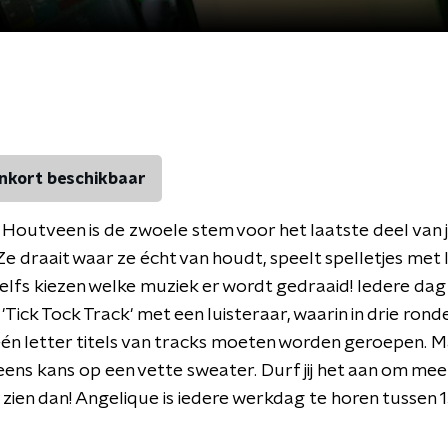
nkort beschikbaar
Houtveen is de zwoele stem voor het laatste deel van
e draait waar ze écht van houdt, speelt spelletjes met 
 zelfs kiezen welke muziek er wordt gedraaid! Iedere dag
'Tick Tock Track' met een luisteraar, waarin in drie rond
én letter titels van tracks moeten worden geroepen. M
 eens kans op een vette sweater. Durf jij het aan om me
zien dan! Angelique is iedere werkdag te horen tussen 