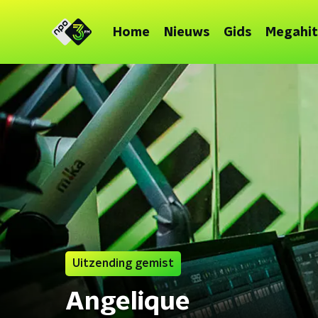
Home
Nieuws
Gids
Megahit
Uitzending gemist
Angelique