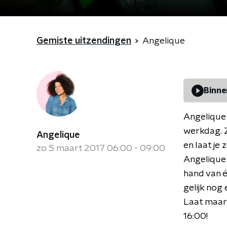
Gemiste uitzendingen
Angelique
Binne
Angelique 
werkdag. Z
Angelique
en laat je
zo 5 maart 2017 06:00 - 09:00
Angelique 
hand van é
gelijk nog
Laat maar 
16:00!