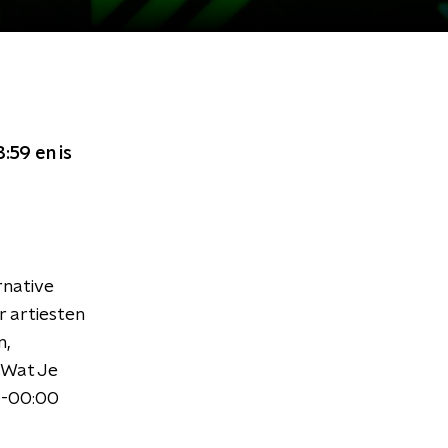
3:59
en is
rnative
r artiesten
n,
t Wat Je
0-00:00