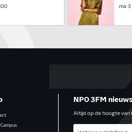
:00
ma 3
o
NPO 3FM nieuws
Altijd op de hoogte van 
act
Campus