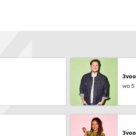
3voo
wo 5
3voo