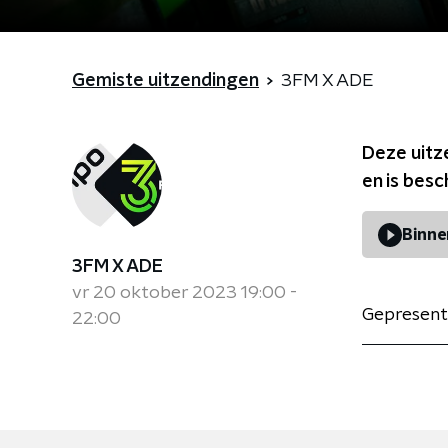
Gemiste uitzendingen
3FM X ADE
Deze uitz
en is bes
Binne
3FM X ADE
vr 20 oktober 2023 19:00 -
Gepresent
22:00