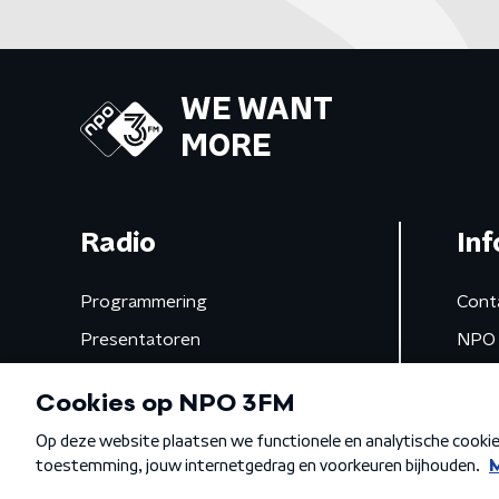
WE WANT
MORE
Radio
Inf
Programmering
Cont
Presentatoren
NPO 
Frequenties
App 
Gemist
Algemene voorwaarden
Privacybeleid