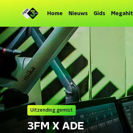
Home
Nieuws
Gids
Megahit
Uitzending gemist
3FM X ADE