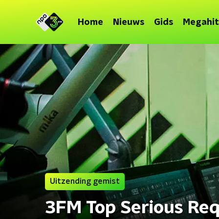
Home
Nieuws
Gids
Megahit
Uitzending gemist
3FM Top Serious Re