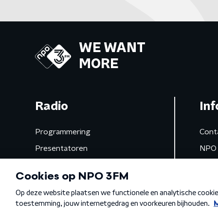
WE WANT
MORE
Radio
Inf
Programmering
Cont
Presentatoren
NPO 
Frequenties
App 
Gemist
Algemene voorwaarden
Privacybeleid