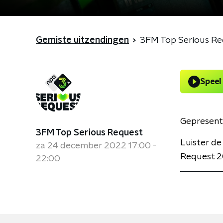
Gemiste uitzendingen
3FM Top Serious Re
Speel
Gepresent
3FM Top Serious Request
Luister d
za 24 december 2022 17:00 -
Request 2
22:00