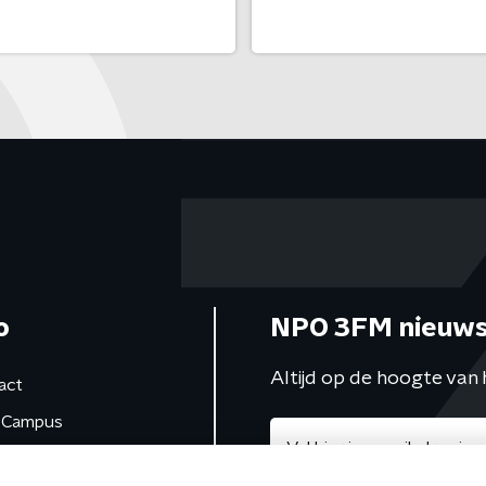
o
NPO 3FM nieuws
Altijd op de hoogte van 
act
Campus
de studio