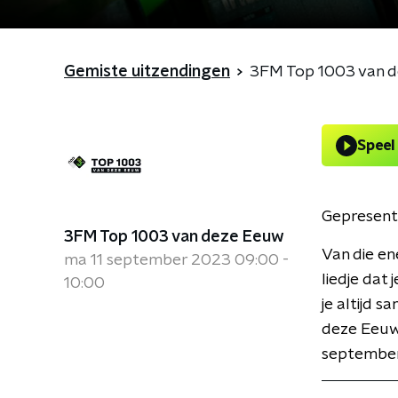
Gemiste uitzendingen
3FM Top 1003 van 
Speel
Gepresent
3FM Top 1003 van deze Eeuw
Van die en
ma 11 september 2023 09:00 -
liedje dat 
10:00
je altijd 
deze Eeuw'
september