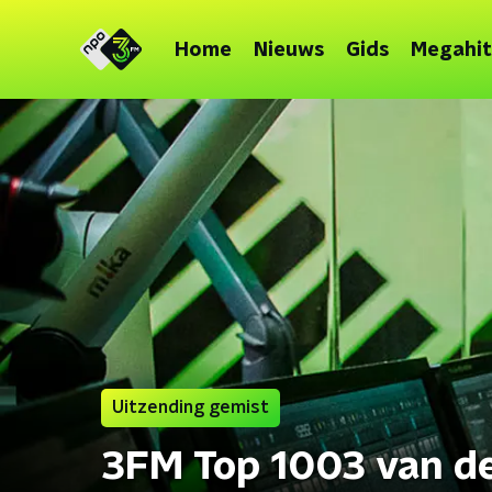
Home
Nieuws
Gids
Megahit
Uitzending gemist
3FM Top 1003 van d