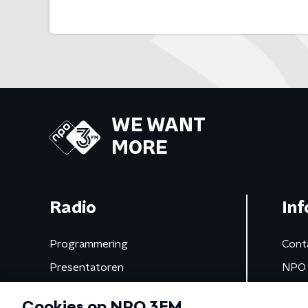
WE WANT
MORE
Radio
Inf
Programmering
Cont
Presentatoren
NPO 
Frequenties
App 