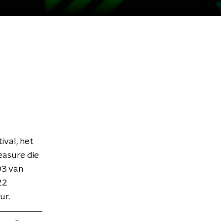
ival, het
leasure die
03 van
22
ur.