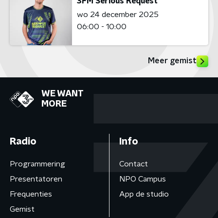
3FM Serious Request
wo 24 december 2025
06:00 - 10:00
Meer gemist
WE WANT
MORE
Radio
Info
Programmering
Contact
Presentatoren
NPO Campus
Frequenties
App de studio
Gemist