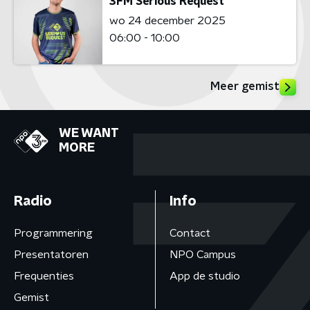
3FM Serious Request
wo 24 december 2025
06:00 - 10:00
Meer gemist
WE WANT
MORE
Radio
Info
Programmering
Contact
Presentatoren
NPO Campus
Frequenties
App de studio
Gemist