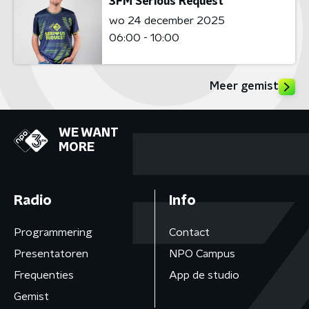
3FM Serious Request
wo 24 december 2025
06:00 - 10:00
Meer gemist
WE WANT
MORE
Radio
Info
Programmering
Contact
Presentatoren
NPO Campus
Frequenties
App de studio
Gemist