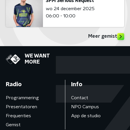
3FM Serious Request
wo 24 december 2025
06:00 - 10:00
Meer gemist
WE WANT
MORE
Radio
Info
Programmering
Contact
Presentatoren
NPO Campus
Frequenties
App de studio
Gemist