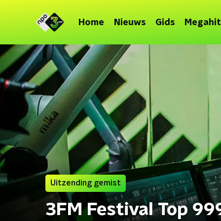
Home
Nieuws
Gids
Megahit
Uitzending gemist
3FM Festival Top 99