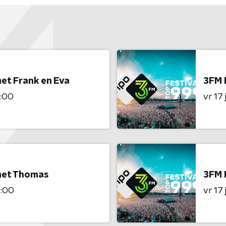
et Frank en Eva
3FM 
8:00
vr 17
met Thomas
3FM 
4:00
vr 17