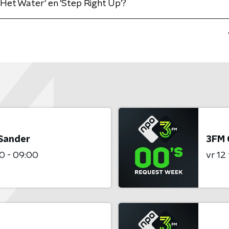
Het Water' en 'Step Right Up'?
 Sander
3FM 
0 - 09:00
vr 12