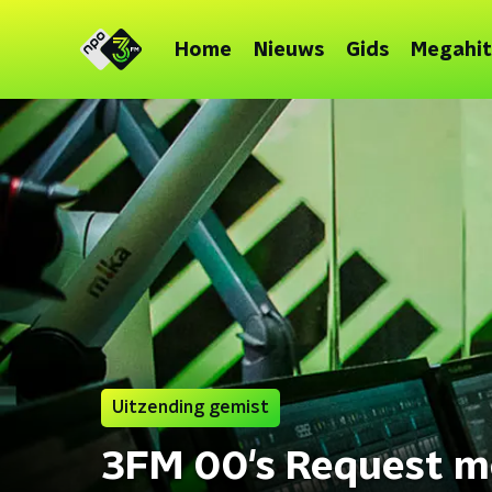
Home
Nieuws
Gids
Megahit
Uitzending gemist
3FM 00's Request m