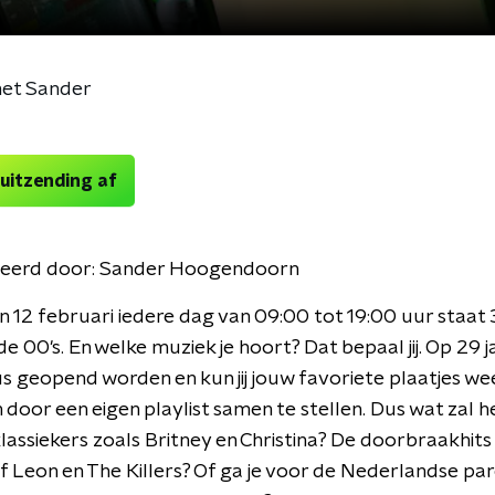
et Sander
 uitzending af
eerd door:
Sander Hoogendoorn
n 12 februari iedere dag van 09:00 tot 19:00 uur staat 
e 00's. En welke muziek je hoort? Dat bepaal jij. Op 29 j
 geopend worden en kun jij jouw favoriete plaatjes we
door een eigen playlist samen te stellen. Dus wat zal 
assiekers zoals Britney en Christina? De doorbraakhits
of Leon en The Killers? Of ga je voor de Nederlandse par