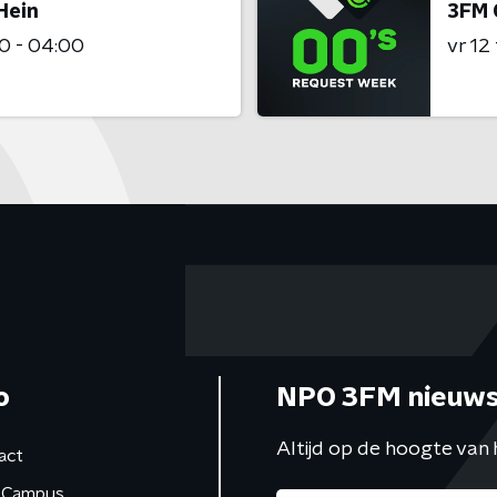
Hein
3FM 
0 - 04:00
vr 12
o
NPO 3FM nieuws
Altijd op de hoogte van 
act
Campus