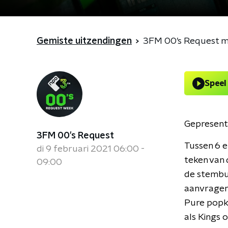
Gemiste uitzendingen
3FM 00's Request m
Speel
Gepresent
3FM 00's Request
Tussen 6 e
di 9 februari 2021 06:00 -
teken van d
09:00
de stembus
aanvragen 
Pure popkl
als Kings 