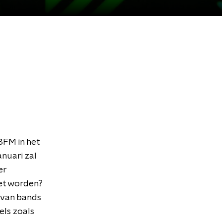
3FM in het
anuari zal
er
het worden?
 van bands
els zoals