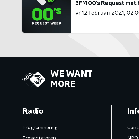
3FM 00's Request met 
vr 12 februari 2021
02:0
WE WANT
MORE
Radio
Inf
Programmering
Cont
Presentatoren
NPO 