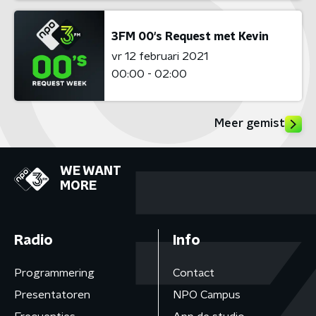
3FM 00's Request met Kevin
vr 12 februari 2021
00:00 - 02:00
Meer gemist
WE WANT
MORE
Radio
Info
Programmering
Contact
Presentatoren
NPO Campus