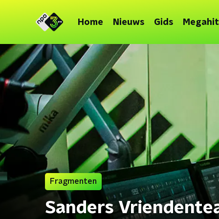
Home
Nieuws
Gids
Megahit
Fragmenten
Sanders Vriendent