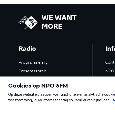
WE WANT
MORE
Radio
Inf
Programmering
Cont
Presentatoren
NPO 
Frequenties
App 
Gemist
Algemene voorwaarden
Privacybeleid