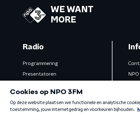
WE WANT
MORE
Radio
Inf
Programmering
Cont
Presentatoren
NPO 
Frequenties
App 
Gemist
Algemene voorwaarden
Privacybeleid