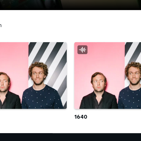
n
1640