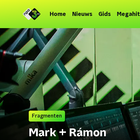
Home
Nieuws
Gids
Megahit
Fragmenten
Mark + Rámon