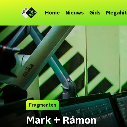
Home
Nieuws
Gids
Megahit
Fragmenten
Mark + Rámon