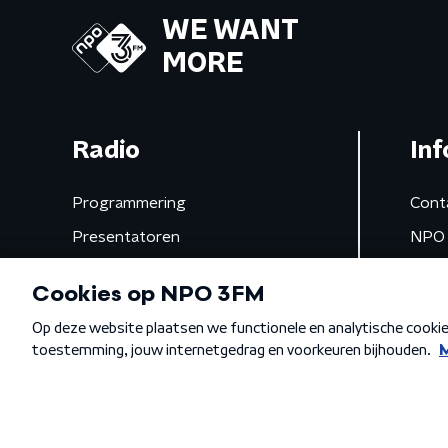
WE WANT
MORE
Radio
Inf
Programmering
Cont
Presentatoren
NPO 
Frequenties
App 
Gemist
Algemene voorwaarden
Privacybeleid