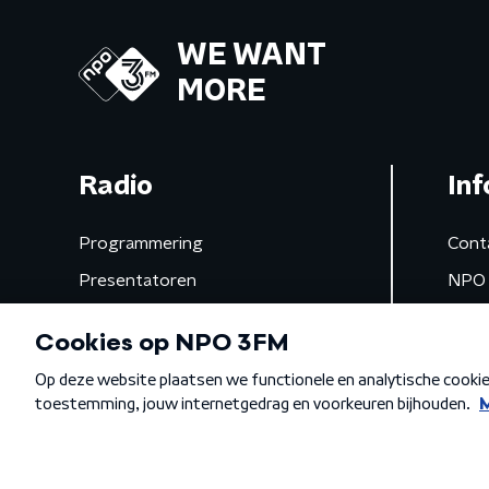
WE WANT
MORE
Radio
Inf
Programmering
Cont
Presentatoren
NPO 
Frequenties
App 
Gemist
Algemene voorwaarden
Privacybeleid