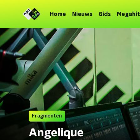
Home
Nieuws
Gids
Megahit
Fragmenten
Angelique