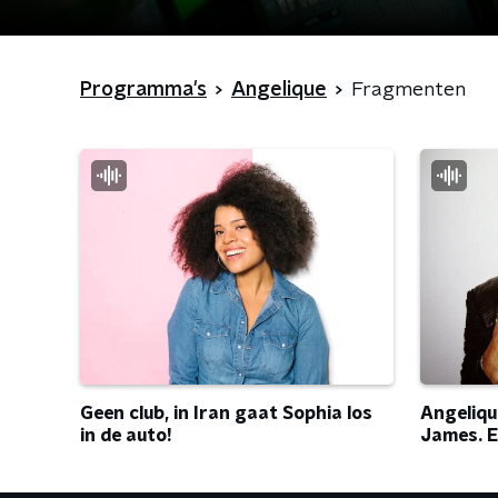
Programma's
Angelique
Fragmenten
Angelique
Geen club, in Iran gaat Sophia los
James. En
in de auto!