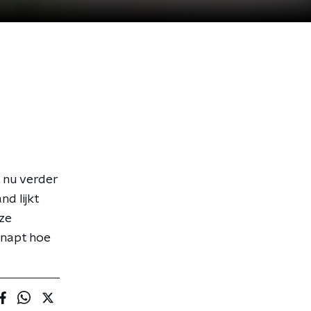
 nu verder
d lijkt
eze
snapt hoe