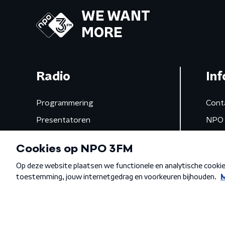
WE WANT
MORE
Radio
Inf
Programmering
Cont
Presentatoren
NPO 
Frequenties
App 
Gemist
Algemene voorwaarden
Privacybeleid