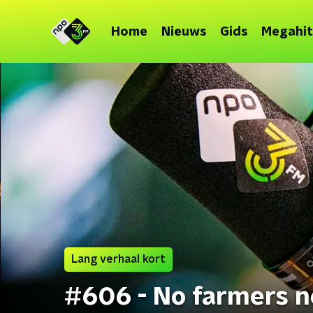
Home
Nieuws
Gids
Megahit
Lang verhaal kort
#606 - No farmers 