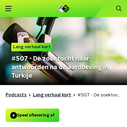
Lang verhaal kort
#507 - De zoektocht naar
antwoorden na de aardbeving in
Turkije
Podcasts
Lang verhaal kort
#507 - De zoektocht naar antwoorden na de aardbeving in Turkije
Speel aflevering af