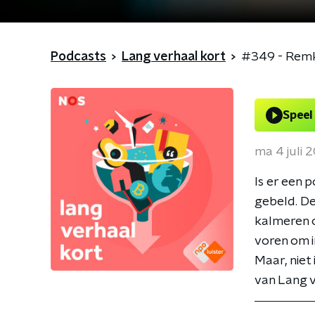
Podcasts
Lang verhaal kort
#349 - Remke
Speel
ma 4 juli 
Is er een 
gebeld. De
kalmeren o
voren om i
Maar, niet 
van Lang v