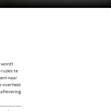
s wordt
ruzies te
 hem naar
e overheid.
 aflevering