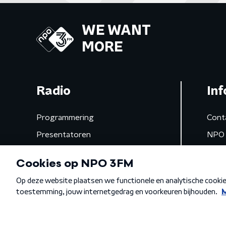
WE WANT
MORE
Radio
Inf
Programmering
Cont
Presentatoren
NPO 
Frequenties
App 
Gemist
Algemene voorwaarden
Privacybeleid