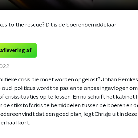
s to the rescue? Dit is de boerenbemiddelaar
 aflevering af
2022
politieke crisis die moet worden opgelost? Johan Remke
 oud-politicus wordt te pas en te onpas ingevlogen om 
f crisissituaties op te lossen. En nu schuift het kabinet
n de stikstofcrisis te bemiddelen tussen de boeren en d
iedereen vindt dat een goed plan, legt Chrisje uit in deze
erhaal kort.