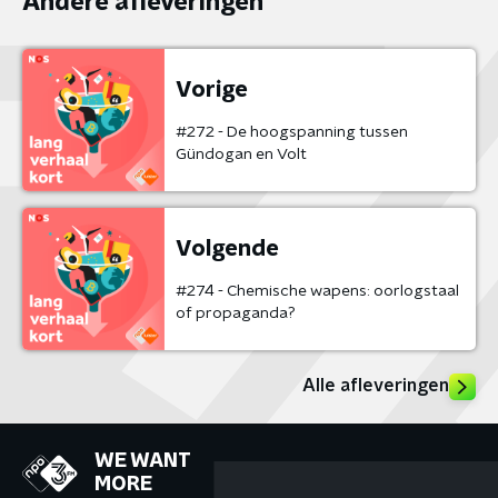
Andere afleveringen
Vorige
#272 - De hoogspanning tussen
Gündogan en Volt
Volgende
#274 - Chemische wapens: oorlogstaal
of propaganda?
Alle afleveringen
WE WANT
MORE