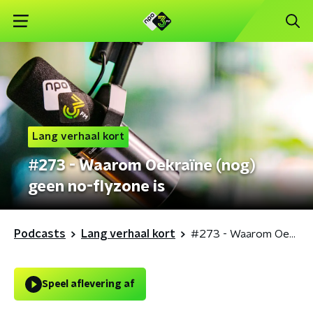
Lang verhaal kort
#273 - Waarom Oekraïne (nog)
geen no-flyzone is
Podcasts
Lang verhaal kort
#273 - Waarom Oekraïne (nog) geen no-flyzone is
Speel aflevering af