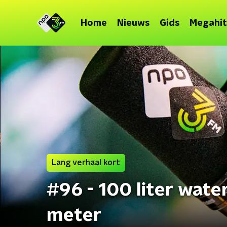
Home
Nieuws
Gids
Megahit
Lang verhaal kort
#96 - 100 liter wate
meter