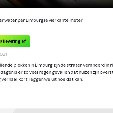
ter water per Limburgse vierkante meter
 aflevering af
2021
llende plekken in Limburg zijn de straten veranderd in ri
dagen is er zo veel regen gevallen dat huizen zijn overs
 verhaal kort' leggen we uit hoe dat kan.