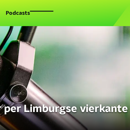
Podcasts
r per Limburgse vierkante