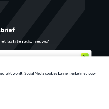
brief
het laatste radio nieuws?
Cookiebeleid