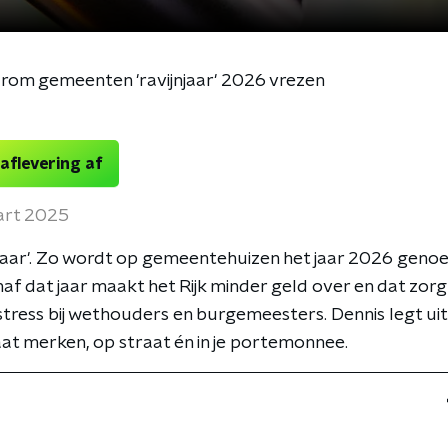
rom gemeenten 'ravijnjaar' 2026 vrezen
 aflevering af
art 2025
njaar'. Zo wordt op gemeentehuizen het jaar 2026 geno
af dat jaar maakt het Rijk minder geld over en dat zorg
 stress bij wethouders en burgemeesters. Dennis legt uit w
gaat merken, op straat én in je portemonnee.