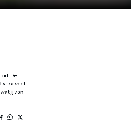
emd. De
t voor veel
at jij van