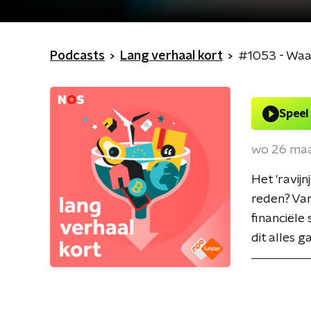
Podcasts
Lang verhaal kort
#1053 - Waa
Speel
wo 26 ma
Het 'ravij
reden? Van
financiële
dit alles 