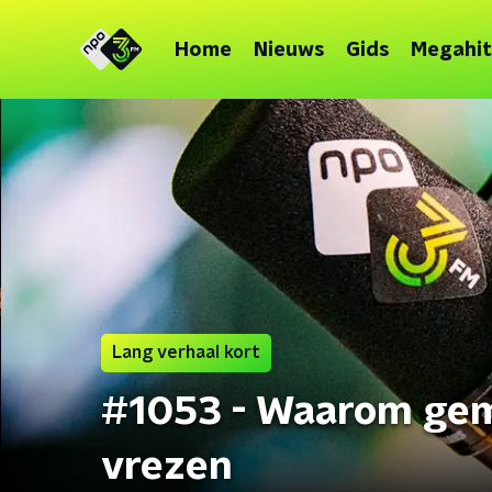
Home
Nieuws
Gids
Megahit
Lang verhaal kort
#1053 - Waarom geme
vrezen