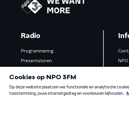
WE WANT
MORE
Radio
Inf
Programmering
Cont
Presentatoren
NPO 
Frequenties
App 
Gemist
Algemene voorwaarden
Privacybeleid