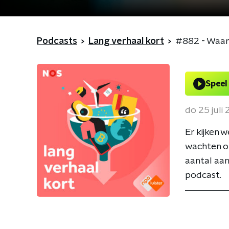
Podcasts
Lang verhaal kort
#882 - Waaro
Speel
do 25 juli
Er kijken 
wachten op
aantal aan
podcast.