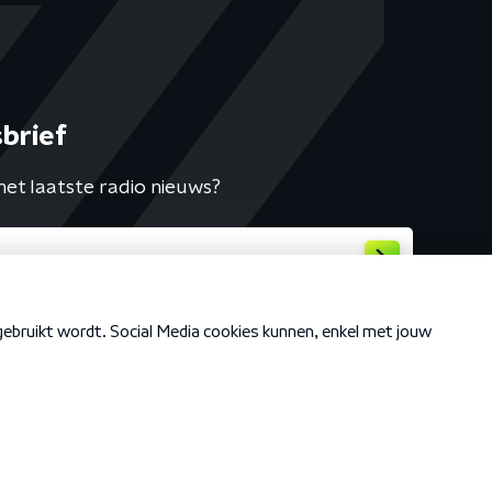
brief
het laatste radio nieuws?
Cookiebeleid