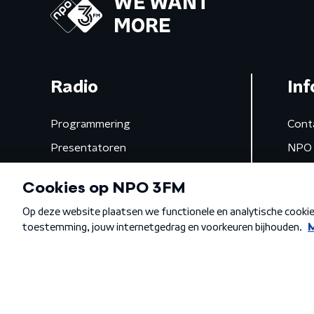
WE WANT
MORE
Radio
Inf
Programmering
Cont
Presentatoren
NPO 
Frequenties
App 
Gemist
Algemene voorwaarden
Privacybeleid