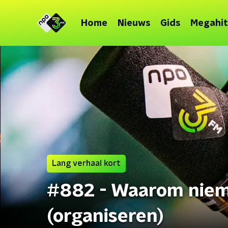
Home
Nieuws
Gids
Megahit
Lang verhaal kort
#882 - Waarom niem
(organiseren)