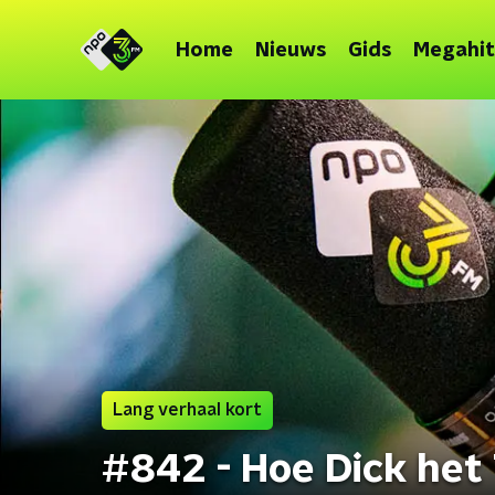
Home
Nieuws
Gids
Megahit
Lang verhaal kort
#842 - Hoe Dick het