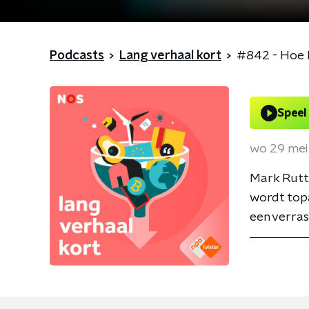
Podcasts
Lang verhaal kort
#842 - Hoe D
Speel
wo 29 mei
Mark Rutte
wordt top
een verrass