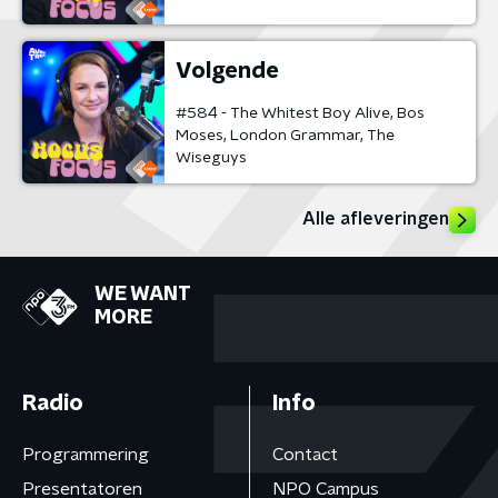
Volgende
#584 - The Whitest Boy Alive, Bos
Moses, London Grammar, The
Wiseguys
Alle afleveringen
WE WANT
MORE
Radio
Info
Programmering
Contact
Presentatoren
NPO Campus