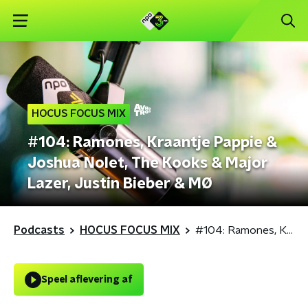
HOCUS FOCUS MIX
#104: Ramones, Kraantje Pappie &
Joshua Nolet, The Kooks & Major
Lazer, Justin Bieber & MØ
Podcasts
HOCUS FOCUS MIX
#104: Ramones, Kraantje Pappie & Joshua Nolet, The Kooks & Major Lazer, Justin Bieber & MØ
Speel aflevering af