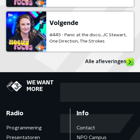
Volgende
#445 - Panic at the disco, JC Stewart,
One Direction, The Strokes
Alle afleveringen
WE WANT
MORE
Radio
Info
Programmering
Contact
Presentatoren
NPO Campus