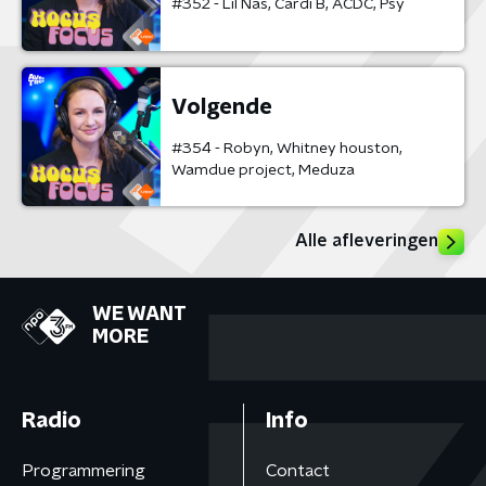
#352 - Lil Nas, Cardi B, ACDC, Psy
Volgende
#354 - Robyn, Whitney houston,
Wamdue project, Meduza
Alle afleveringen
WE WANT
MORE
Radio
Info
Programmering
Contact