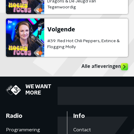
Dragons & De Jeugd van
Tegenwoordig
Volgende
#39: Red Hot Chili Peppers, Extince &
Flogging Molly
Alle afleveringen
WE WANT
MORE
Radio
Info
Programmering
Contact