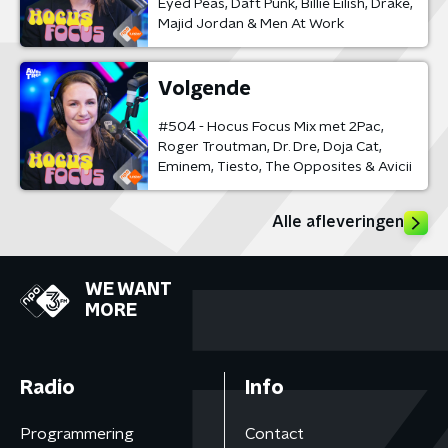
Eyed Peas, Daft Punk, Billie Eilish, Drake,
Majid Jordan & Men At Work
Volgende
#504 - Hocus Focus Mix met 2Pac,
Roger Troutman, Dr. Dre, Doja Cat,
Eminem, Tiesto, The Opposites & Avicii
Alle afleveringen
WE WANT
MORE
Radio
Info
Programmering
Contact