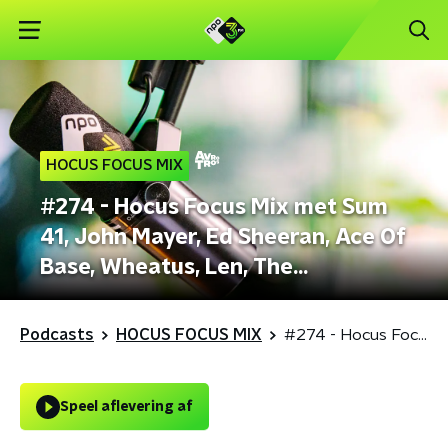
HOCUS FOCUS MIX
#274 - Hocus Focus Mix met Sum
41, John Mayer, Ed Sheeran, Ace Of
Base, Wheatus, Len, The
Chainsmokers & ROZES
Podcasts
HOCUS FOCUS MIX
#274 - Hocus Focus Mix met Sum 41, John Mayer, Ed Sheeran, Ace Of Base, Wheatus, Len, The Chainsmokers & ROZES
Speel aflevering af