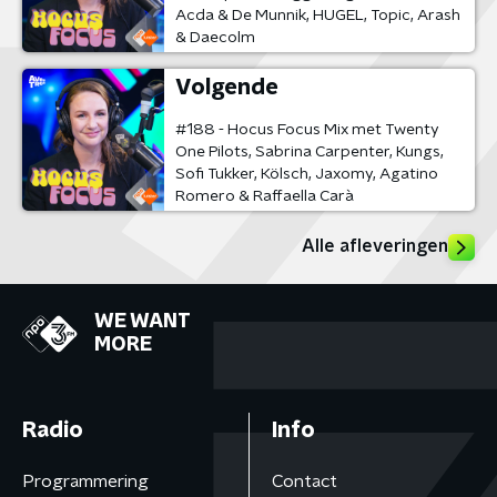
Acda & De Munnik, HUGEL, Topic, Arash
& Daecolm
Volgende
#188 - Hocus Focus Mix met Twenty
One Pilots, Sabrina Carpenter, Kungs,
Sofi Tukker, Kölsch, Jaxomy, Agatino
Romero & Raffaella Carà
Alle afleveringen
WE WANT
MORE
Radio
Info
Programmering
Contact