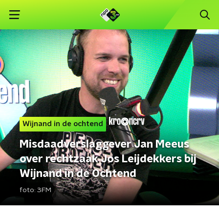
Wijnand in de ochtend
Misdaadverslaggever Jan Meeus
over rechtzaak Jos Leijdekkers bij
Wijnand in de Ochtend
foto:
3FM