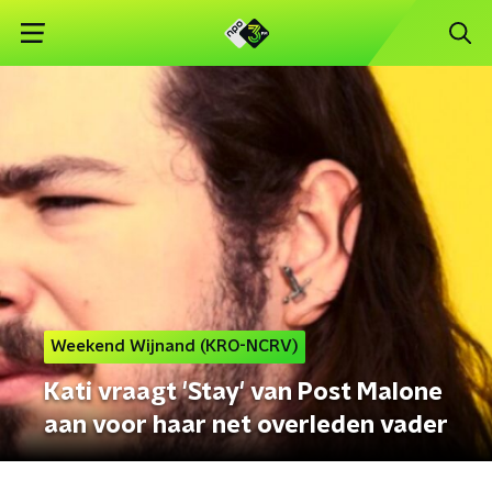
Weekend Wijnand (KRO-NCRV)
Kati vraagt 'Stay' van Post Malone
aan voor haar net overleden vader