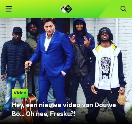
Video
Hey, een nieuwe video van Douwe
Bo... Oh nee, Fresku?!