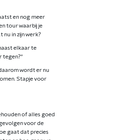
laatst en nog meer
n tour waarbij je
t nu in zijn werk?
naast elkaar te
r tegen?”
n daarom wordt er nu
omen. Stapje voor
ehouden of alles goed
 gevolgen voor de
hoe gaat dat precies