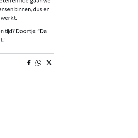
oeten en hoe gaan we
nsen binnen, dus er
 werkt.
 tijd? Doortje: “De
t.”