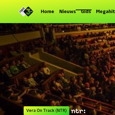
Home
Nieuws
Gids
Megahit
Vera On Track (NTR)