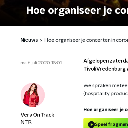
Hoe organiseer je co
Nieuws
Hoe organiseer je concerten in coro
Afgelopen zaterdag
ma 6 juli 2020
18:01
TivoliVredenburg
We spraken meteen
(hospitality produc
Hoe organiseer je c
Vera On Track
NTR
Speel fragmen