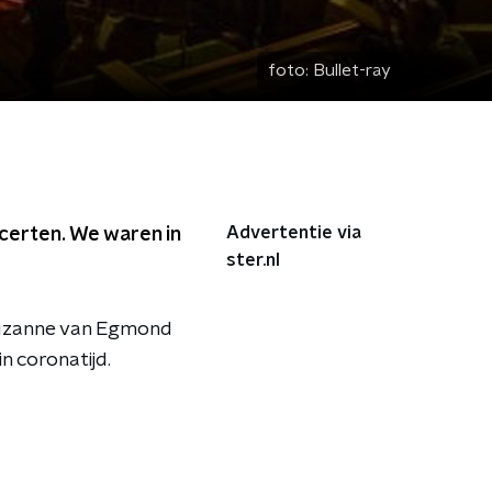
foto:
Bullet-ray
Advertentie via
ncerten. We waren in
ster.nl
Suzanne van Egmond
n coronatijd.