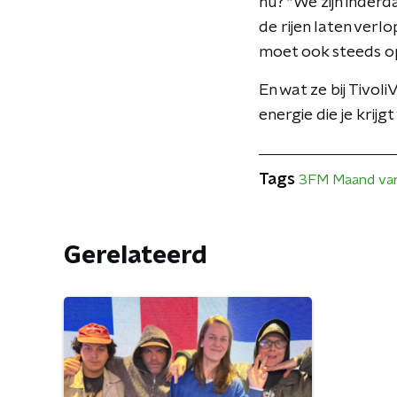
nu? “We zijn inder
de rijen laten ver
moet ook steeds o
En wat ze bij Tivo
energie die je krijg
Tags
3FM Maand van
Gerelateerd