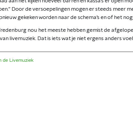
daad aan het kijken hoeveel barren en kassa’s er open m
lopen.” Door de versoepelingen mogen er steeds meer me
pnieuw gekeken worden naar de schema’s en of het nog
liVredenburg nou het meeste hebben gemist de afgelopen
t van livemuziek. Dat is iets wat je niet ergens anders voel
 de Livemuziek