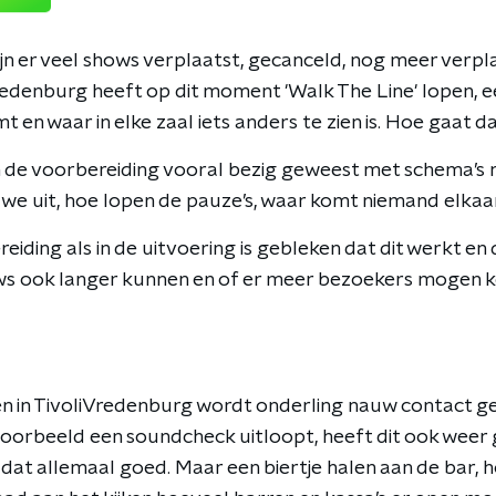
ijn er veel shows verplaatst, gecanceld, nog meer verp
redenburg heeft op dit moment 'Walk The Line' lopen, ee
t en waar in elke zaal iets anders te zien is. Hoe gaat da
in de voorbereiding vooral bezig geweest met schema’s 
we uit, hoe lopen de pauze’s, waar komt niemand elkaa
eiding als in de uitvoering is gebleken dat dit werkt e
ws ook langer kunnen en of er meer bezoekers mogen k
en in TivoliVredenburg wordt onderling nauw contact g
ijvoorbeeld een soundcheck uitloopt, heeft dit ook weer
 dat allemaal goed. Maar een biertje halen aan de bar, 