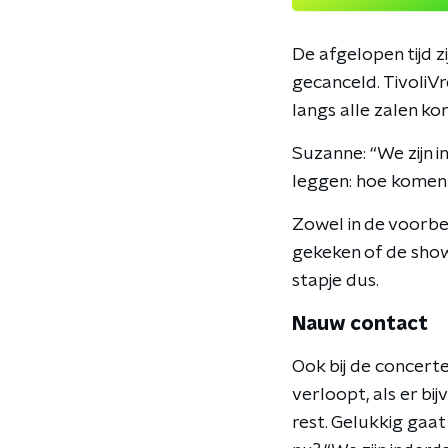
De afgelopen tijd z
gecanceld. TivoliV
langs alle zalen kom
Suzanne: “We zijn 
leggen: hoe komen 
Zowel in de voorber
gekeken of de sho
stapje dus.
Nauw contact
Ook bij de concert
verloopt, als er b
rest. Gelukkig gaat