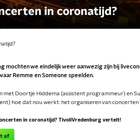
ncerten in coronatijd?
natijd?
 mochten we eindelijk weer aanwezig zijn bij liveco
 waar Remme en Someone speelden.
 met Doortje Hiddema (assistent programmeur) en 
ent) hoe dat nou werkt: het organiseren van concerten i
oncerten in coronatijd? TivoliVredenburg vertelt!
t af