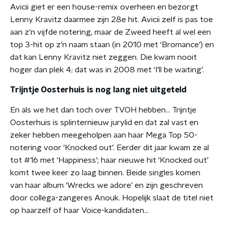
Avicii giet er een house-remix overheen en bezorgt
Lenny Kravitz daarmee zijn 28e hit. Avicii zelf is pas toe
aan z’n vijfde notering, maar de Zweed heeft al wel een
top 3-hit op z’n naam staan (in 2010 met ‘Bromance’) en
dat kan Lenny Kravitz niet zeggen. Die kwam nooit
hoger dan plek 4; dat was in 2008 met ‘I’ll be waiting’.
Trijntje Oosterhuis is nog lang niet uitgeteld
En als we het dan toch over TVOH hebben… Trijntje
Oosterhuis is splinternieuw jurylid en dat zal vast en
zeker hebben meegeholpen aan haar Mega Top 50-
notering voor ‘Knocked out’. Eerder dit jaar kwam ze al
tot #16 met ‘Happiness’; haar nieuwe hit ‘Knocked out’
komt twee keer zo laag binnen. Beide singles komen
van haar album ‘Wrecks we adore’ en zijn geschreven
door collega-zangeres Anouk. Hopelijk slaat de titel niet
op haarzelf of haar Voice-kandidaten…