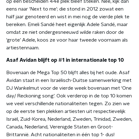
op een bescheiden 44e plek bleef steken. Nee, kijk dan
eens naar ‘Next to me’; die stond in 2012 zowat een
half jaar genoteerd en wist in mei nog de vierde plek te
bereiken. Emeli Sandé heet eigenlijk Adele Sandé, maar
omdat ze niet ondergesneeuwd wilde raken door de
‘grote’ Adele, koos ze voor haar tweede voornaam als
artiestennaam.
Asaf Avidan blijft op #1 in internationale top 10
Bovenaan de Mega Top 50 blijft alles bij het oude. Asaf
Avidan staat in een Israëlisch-Duitse samenwerking met
DJ Wankelmut voor de vierde week bovenaan met ‘One
day/ Reckoning song’. Ook verderop in de top 10 komen
we veel verschillende nationaliteiten tegen. Zo zien we
op de eerste tien plekken artiesten uit respectievelijk
Israël, Zuid-Korea, Nederland, Zweden, Trinidad, Zweden,
Canada, Nederland, Verenigde Staten en Groot-
Brittannië. Acht nationaliteiten in één top 1- dus!