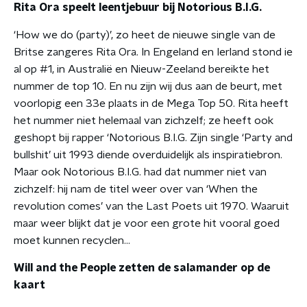
Rita Ora speelt leentjebuur bij Notorious B.I.G.
‘How we do (party)’, zo heet de nieuwe single van de
Britse zangeres Rita Ora. In Engeland en Ierland stond ie
al op #1, in Australië en Nieuw-Zeeland bereikte het
nummer de top 10. En nu zijn wij dus aan de beurt, met
voorlopig een 33e plaats in de Mega Top 50. Rita heeft
het nummer niet helemaal van zichzelf; ze heeft ook
geshopt bij rapper ‘Notorious B.I.G. Zijn single ‘Party and
bullshit’ uit 1993 diende overduidelijk als inspiratiebron.
Maar ook Notorious B.I.G. had dat nummer niet van
zichzelf: hij nam de titel weer over van ‘When the
revolution comes’ van the Last Poets uit 1970. Waaruit
maar weer blijkt dat je voor een grote hit vooral goed
moet kunnen recyclen…
Will and the People zetten de salamander op de
kaart