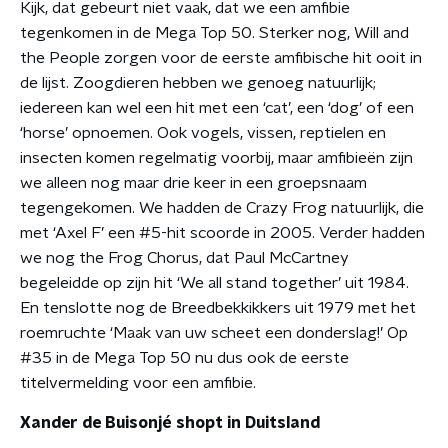
Kijk, dat gebeurt niet vaak, dat we een amfibie
tegenkomen in de Mega Top 50. Sterker nog, Will and
the People zorgen voor de eerste amfibische hit ooit in
de lijst. Zoogdieren hebben we genoeg natuurlijk;
iedereen kan wel een hit met een ‘cat’, een ‘dog’ of een
‘horse’ opnoemen. Ook vogels, vissen, reptielen en
insecten komen regelmatig voorbij, maar amfibieën zijn
we alleen nog maar drie keer in een groepsnaam
tegengekomen. We hadden de Crazy Frog natuurlijk, die
met ‘Axel F’ een #5-hit scoorde in 2005. Verder hadden
we nog the Frog Chorus, dat Paul McCartney
begeleidde op zijn hit ‘We all stand together’ uit 1984.
En tenslotte nog de Breedbekkikkers uit 1979 met het
roemruchte ‘Maak van uw scheet een donderslag!’ Op
#35 in de Mega Top 50 nu dus ook de eerste
titelvermelding voor een amfibie.
Xander de Buisonjé shopt in Duitsland