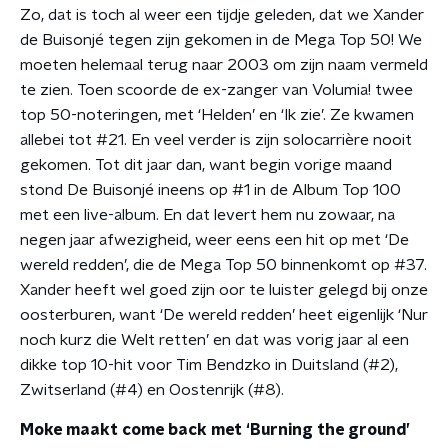
Zo, dat is toch al weer een tijdje geleden, dat we Xander
de Buisonjé tegen zijn gekomen in de Mega Top 50! We
moeten helemaal terug naar 2003 om zijn naam vermeld
te zien. Toen scoorde de ex-zanger van Volumia! twee
top 50-noteringen, met ‘Helden’ en ‘Ik zie’. Ze kwamen
allebei tot #21. En veel verder is zijn solocarrière nooit
gekomen. Tot dit jaar dan, want begin vorige maand
stond De Buisonjé ineens op #1 in de Album Top 100
met een live-album. En dat levert hem nu zowaar, na
negen jaar afwezigheid, weer eens een hit op met ‘De
wereld redden’, die de Mega Top 50 binnenkomt op #37.
Xander heeft wel goed zijn oor te luister gelegd bij onze
oosterburen, want ‘De wereld redden’ heet eigenlijk ‘Nur
noch kurz die Welt retten’ en dat was vorig jaar al een
dikke top 10-hit voor Tim Bendzko in Duitsland (#2),
Zwitserland (#4) en Oostenrijk (#8).
Moke maakt come back met ‘Burning the ground’