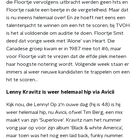
die Floortje vervolgens uitbracht werden geen hits en
Floortje raakte een beetje in de vergetelheid. Maar dat
is nu ineens helemaal over! En ze hoeft niet eens een
talentenjacht te winnen om een hit te scoren; bij TVOH
is het al voldoende om auditie te doen. Floortje Smit
deed dat vorige week met ‘Alone’ van Heart. Die
Canadese groep kwam er in 1987 mee tot #6, maar
voor Floortje valt te vrezen dat de elfde plek meteen
haar hoogste notering wordt. Volgende week staan er
immers al weer nieuwe kandidaten te trappelen om een
hit te scoren…
Lenny Kravitz is weer helemaal hip via Avicii
Kijk nou, die Lenny! Op z’n ouwe dag (hij is 48) is hij
weer helemaal hip, nu Avicii, ofwel Tim Berg, een mix
maakt van zijn ‘Superlove’. Kravitz nam het nummer
vorig jaar op voor zijn album ‘Black & white America’,
maar toen was het nog een laid back, funky nummer.