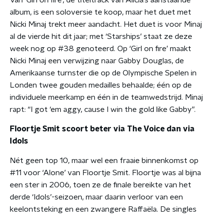
Van ‘Girl on fire’, de titeltrack van Alicia’s aanstaande
album, is een soloversie te koop, maar het duet met
Nicki Minaj trekt meer aandacht. Het duet is voor Minaj
al de vierde hit dit jaar; met ‘Starships’ staat ze deze
week nog op #38 genoteerd. Op ‘Girl on fire’ maakt
Nicki Minaj een verwijzing naar Gabby Douglas, de
Amerikaanse turnster die op de Olympische Spelen in
Londen twee gouden medailles behaalde; één op de
individuele meerkamp en één in de teamwedstrijd. Minaj
rapt: “I got ‘em aggy, cause I win the gold like Gabby”.
Floortje Smit scoort beter via The Voice dan via
Idols
Nét geen top 10, maar wel een fraaie binnenkomst op
#11 voor ‘Alone’ van Floortje Smit. Floortje was al bijna
een ster in 2006, toen ze de finale bereikte van het
derde ‘Idols’-seizoen, maar daarin verloor van een
keelontsteking en een zwangere Raffaëla. De singles