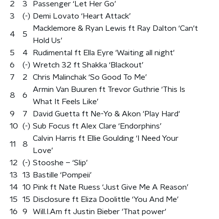
2
3
Passenger ‘Let Her Go’
3
(-)
Demi Lovato ‘Heart Attack’
Macklemore & Ryan Lewis ft Ray Dalton ‘Can't
4
5
Hold Us’
5
4
Rudimental ft Ella Eyre 'Waiting all night'
6
(-)
Wretch 32 ft Shakka ‘Blackout’
7
2
Chris Malinchak ‘So Good To Me’
Armin Van Buuren ft Trevor Guthrie ‘This Is
8
6
What It Feels Like’
9
7
David Guetta ft Ne-Yo & Akon 'Play Hard'
10
(-)
Sub Focus ft Alex Clare ‘Endorphins’
Calvin Harris ft Ellie Goulding ‘I Need Your
11
8
Love’
12
(-)
Stooshe – ‘Slip’
13
13
Bastille ‘Pompeii’
14
10
Pink ft Nate Ruess ‘Just Give Me A Reason’
15
15
Disclosure ft Eliza Doolittle ‘You And Me’
16
9
Will.I.Am ft Justin Bieber 'That power'