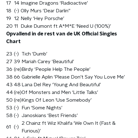
17
14
Imagine Dragons ‘Radioactive’
18
(-)
Olly Murs ‘Dear Darlin’’
19
12
Nelly ‘Hey Porsche’
20
11
Duke Dumont ft A*M*E ‘Need U (100%)’
Opvallend in de rest van de UK Official Singles
Chart
23
(-)
Tich ‘Dumb’
27
39
Mariah Carey ‘Beautiful’
36
(re)
Birdy ‘People Help The People’
38
66
Gabrielle Aplin ‘Please Don’t Say You Love Me’
43
48
Lana Del Rey ‘Young And Beautiful’
44
(re)
Of Monsters and Men ‘Little Talks’
50
(re)
Kings Of Leon ‘Use Somebody’
53
(-)
Fun ‘Some Nights’
58
(-)
Janoskians ‘Best Friends’
2 Chainz ft Wiz Khalifa ‘We Own It (Fast &
61
(-)
Furious)’