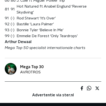
66
86
J. Cole ft Miguel ‘Power Trip’
Hot Natured ft Anabel Englund ‘Reverse
81
91
Skydiving’
91
(-)
Rod Stewart ‘It’s Over’
92
(-)
Bastille ‘Laura Palmer’
93
(-)
Bonnie Tyler ‘Believe In Me’
99
(-)
Emmelie De Forest ‘Only Teardrops’
Arthur Dewaal
Mega Top 50 specialist internationale charts
Mega Top 30
AVROTROS
Advertentie via ster.nl