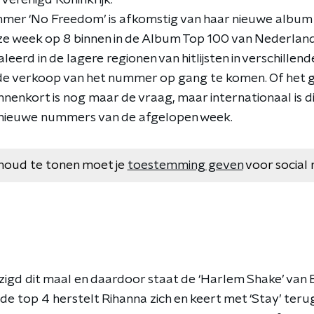
Verenigd Koninkrijk.
mer ‘No Freedom’ is afkomstig van haar nieuwe album 
e week op 8 binnen in de Album Top 100 van Nederland.
leerd in de lagere regionen van hitlijsten in verschillend
e verkoop van het nummer op gang te komen. Of het g
nenkort is nog maar de vraag, maar internationaal is 
nieuwe nummers van de afgelopen week.
houd te tonen moet je
toestemming geven
voor social 
jzigd dit maal en daardoor staat de ‘Harlem Shake’ van
de top 4 herstelt Rihanna zich en keert met ‘Stay’ terug