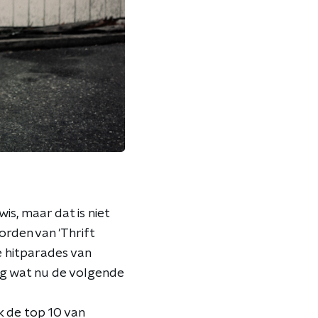
s, maar dat is niet
orden van 'Thrift
e hitparades van
ag wat nu de volgende
k de top 10 van