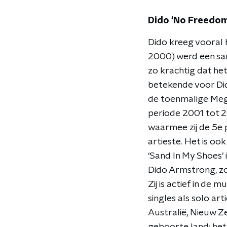
Dido ‘No Freedom
Dido kreeg vooral 
2000) werd een sam
zo krachtig dat het
betekende voor Did
de toenmalige Mega
periode 2001 tot 2
waarmee zij de 5e p
artieste. Het is o
‘Sand In My Shoes’
Dido Armstrong, zoa
Zij is actief in de 
singles als solo arti
Australië, Nieuw Z