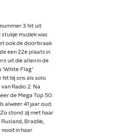
nummer 3 hit uit
 stukje muziek was
 het ook de doorbraak
de een 22e plaats in
uit die allen in de
 ‘White Flag’
it bij ons als solo
 van Radio 2. Na
 meer de Mega Top 50.
ls alweer 41 jaar oud.
. Zo stond zij met haar
, Rusland, Brazilië,
nooit in haar