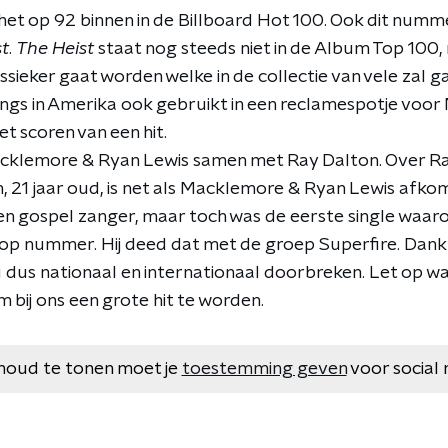
het op 92 binnen in de Billboard Hot 100. Ook dit numm
st
.
The Heist
staat nog steeds niet in de Album Top 100, m
assieker gaat worden welke in de collectie van vele zal g
ngs in Amerika ook gebruikt in een reclamespotje voor 
et scoren van een hit.
cklemore & Ryan Lewis samen met Ray Dalton. Over Ray 
 21 jaar oud, is net als Macklemore & Ryan Lewis afkomst
een gospel zanger, maar toch was de eerste single waar
p-hop nummer. Hij deed dat met de groep Superfire. Dankz
 dus nationaal en internationaal doorbreken. Let op w
om bij ons een grote hit te worden.
houd te tonen moet je
toestemming geven
voor social 