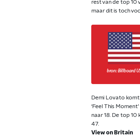
rest van de top 10
maar dit is toch voo
Demi Lovato komt o
‘Feel This Moment’ 
naar 18. De top 10 
47.
View on Britain