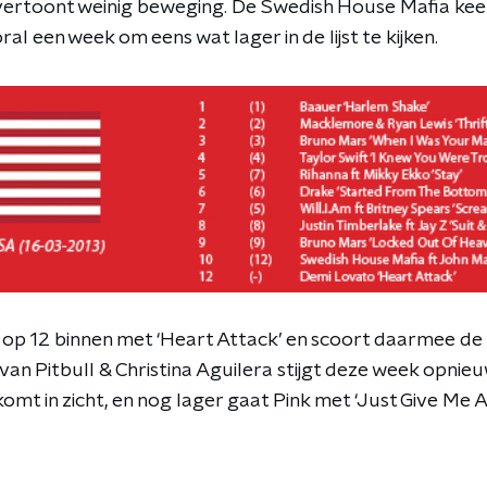
 vertoont weinig beweging. De Swedish House Mafia keer
ral een week om eens wat lager in de lijst te kijken.
p 12 binnen met ‘Heart Attack’ en scoort daarmee de
van Pitbull & Christina Aguilera stijgt deze week opnieu
komt in zicht, en nog lager gaat Pink met ‘Just Give Me 