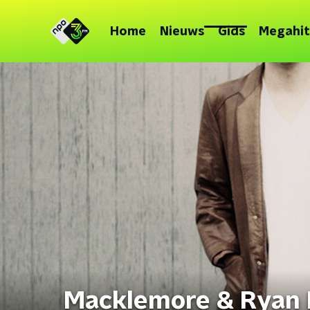
Home
Nieuws
Gids
Megahit
Macklemore & Ryan L