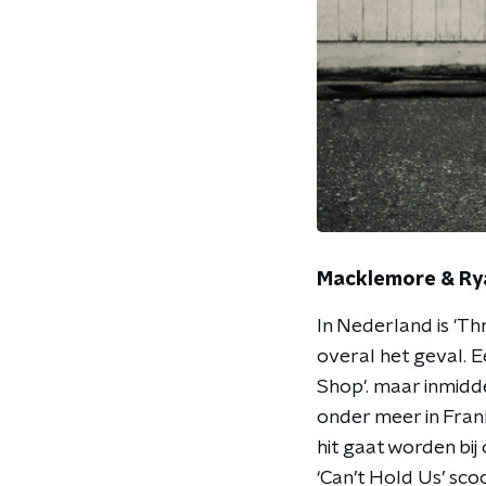
Macklemore & Ryan
In Nederland is 'T
overal het geval. 
Shop'. maar inmidd
onder meer in Fran
hit gaat worden bi
‘Can’t Hold Us’ sco