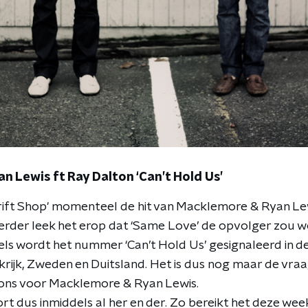
 Lewis ft Ray Dalton ‘Can’t Hold Us’
hrift Shop' momenteel de hit van Macklemore & Ryan Lewi
Eerder leek het erop dat ‘Same Love’ de opvolger zou w
els wordt het nummer ‘Can’t Hold Us’ gesignaleerd in d
krijk, Zweden en Duitsland. Het is dus nog maar de vra
j ons voor Macklemore & Ryan Lewis.
ort dus inmiddels al her en der. Zo bereikt het deze wee