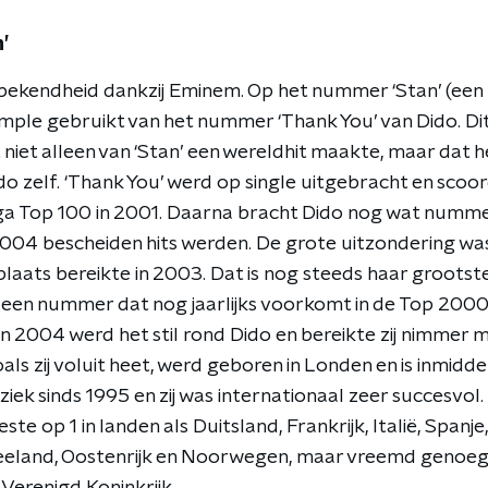
’
bekendheid dankzij Eminem. Op het nummer ‘Stan’ (een 
ple gebruikt van het nummer ‘Thank You’ van Dido. Dit
 niet alleen van ‘Stan’ een wereldhit maakte, maar dat
o zelf. ‘Thank You’ werd op single uitgebracht en scoor
 Top 100 in 2001. Daarna bracht Dido nog wat nummers 
004 bescheiden hits werden. De grote uitzondering was
laats bereikte in 2003. Dat is nog steeds haar grootste h
ok een nummer dat nog jaarlijks voorkomt in de Top 2000
 in 2004 werd het stil rond Dido en bereikte zij nimmer
ls zij voluit heet, werd geboren in Londen en is inmidde
muziek sinds 1995 en zij was internationaal zeer succesvol
este op 1 in landen als Duitsland, Frankrijk, Italië, Spanje
eeland, Oostenrijk en Noorwegen, maar vreemd genoeg 