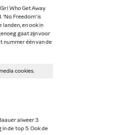
Girl Who Get Away.
 ‘No Freedom’ is
e landen, en ook in
enoeg gaat zijn voor
dit nummer één van de
media cookies.
 Baauer alweer 3
 in de top 5. Ook de