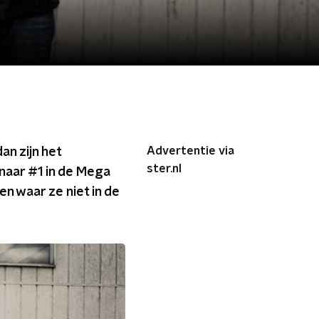
Advertentie via
an zijn het
ster.nl
naar #1 in de Mega
en waar ze niet in de