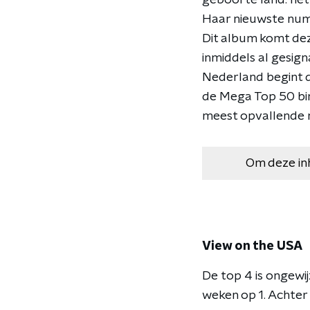
geboorte land: het 
Haar nieuwste num
Dit album komt dez
inmiddels al gesigna
Nederland begint d
de Mega Top 50 bin
meest opvallende 
Om deze in
View on the USA
De top 4 is ongewi
weken op 1. Achter 