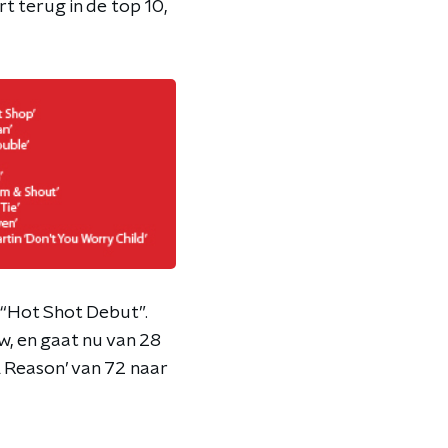
t terug in de top 10,
 “Hot Shot Debut”.
w, en gaat nu van 28
A Reason’ van 72 naar