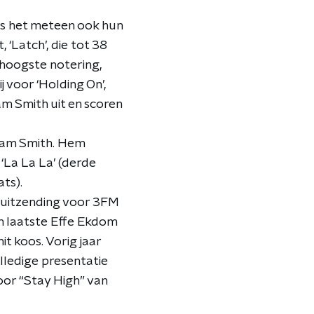
t is het meteen ook hun
‘Latch’, die tot 38
hoogste notering,
 voor ‘Holding On’,
m Smith uit en scoren
Sam Smith. Hem
‘La La La’ (derde
ats).
e uitzending voor 3FM
n laatste Effe Ekdom
it koos. Vorig jaar
lledige presentatie
oor “Stay High” van