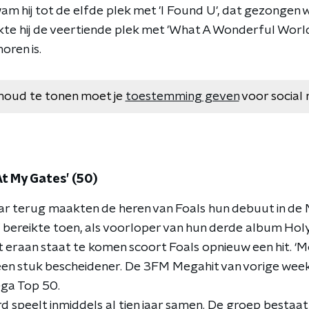
am hij tot de elfde plek met 'I Found U', dat gezongen
eikte hij de veertiende plek met 'What A Wonderful Worl
oren is.
houd te tonen moet je
toestemming geven
voor social 
At My Gates’ (50)
aar terug maakten de heren van Foals hun debuut in de
 bereikte toen, als voorloper van hun derde album Holy 
t eraan staat te komen scoort Foals opnieuw een hit. ‘M
en stuk bescheidener. De 3FM Megahit van vorige week
ga Top 50.
ord speelt inmiddels al tien jaar samen. De groep bestaat