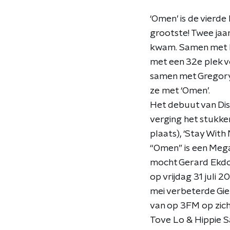
‘Omen’ is de vierde
grootste! Twee jaa
kwam. Samen met E
met een 32e plek vo
samen met Gregory 
ze met ‘Omen’.
Het debuut van Di
verging het stukke
plaats), ‘Stay With 
“Omen” is een Mega
mocht Gerard Ekdom
op vrijdag 31 juli 
mei verbeterde Gie
van op 3FM op zich
Tove Lo & Hippie S