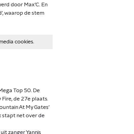
 werd door Max’C. En
d', waarop de stem
media cookies.
 Mega Top 50. De
Fire, de 27e plaats.
ountain At My Gates’
 stapt net over de
 uit zanger Yannis