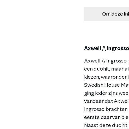
Om deze in
Axwell /\ Ingrosso:
Axwell /\ Ingrosso
een duohit, maar a
kiezen, waaronder i
Swedish House Mafi
ging ieder zijns we
vandaar dat Axwell
Ingrosso brachten ze
eerste daarvan die
Naast deze duohit he