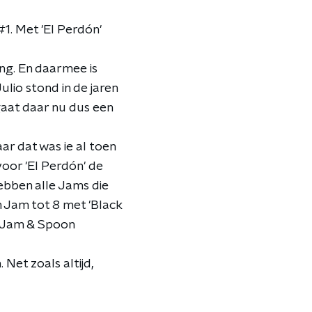
#1. Met 'El Perdón'
ing. En daarmee is
lio stond in de jaren
gaat daar nu dus een
r dat was ie al toen
oor 'El Perdón' de
hebben alle Jams die
 Jam tot 8 met 'Black
n Jam & Spoon
et zoals altijd,