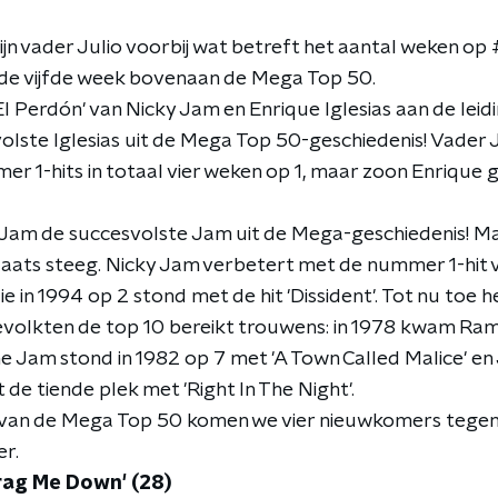
 zijn vader Julio voorbij wat betreft het aantal weken op 
or de vijfde week bovenaan de Mega Top 50.
'El Perdón' van Nicky Jam en Enrique Iglesias aan de leid
lste Iglesias uit de Mega Top 50-geschiedenis! Vader Ju
r 1-hits in totaal vier weken op 1, maar zoon Enrique 
 Jam de succesvolste Jam uit de Mega-geschiedenis! Maa
plaats steeg. Nicky Jam verbetert met de nummer 1-hit v
e in 1994 op 2 stond met de hit 'Dissident'. Tot nu toe 
olkten de top 10 bereikt trouwens: in 1978 kwam Ram
he Jam stond in 1982 op 7 met 'A Town Called Malice' e
de tiende plek met 'Right In The Night'.
 van de Mega Top 50 komen we vier nieuwkomers tegen. N
er.
rag Me Down' (28)