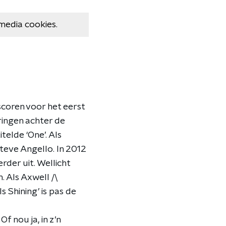
media cookies.
scoren voor het eerst
ringen achter de
telde ‘One’. Als
teve Angello. In 2012
rder uit. Wellicht
 Als Axwell /\
s Shining’ is pas de
f nou ja, in z’n