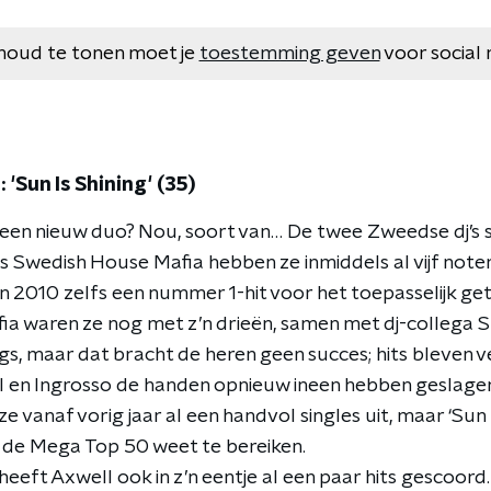
houd te tonen moet je
toestemming geven
voor social 
 'Sun Is Shining' (35)
: een nieuw duo? Nou, soort van… De twee Zweedse dj’s 
ls Swedish House Mafia hebben ze inmiddels al vijf note
n 2010 zelfs een nummer 1-hit voor het toepasselijk geti
a waren ze nog met z’n drieën, samen met dj-collega S
egs, maar dat bracht de heren geen succes; hits bleven ve
 en Ingrosso de handen opnieuw ineen hebben geslagen.
 vanaf vorig jaar al een handvol singles uit, maar ‘Sun I
 de Mega Top 50 weet te bereiken.
eft Axwell ook in z’n eentje al een paar hits gescoord. O