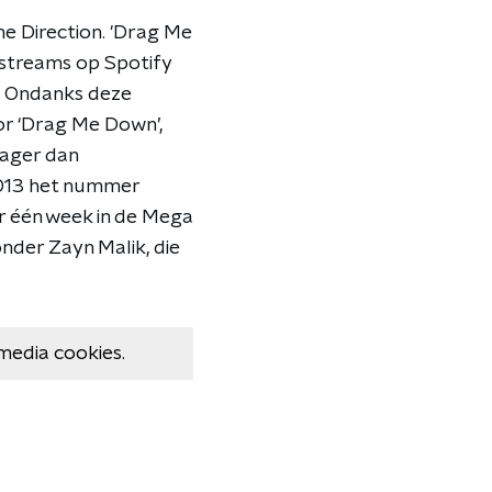
ne Direction. 'Drag Me
streams op Spotify
). Ondanks deze
or ‘Drag Me Down’,
lager dan
2013 het nummer
r één week in de Mega
nder Zayn Malik, die
media cookies.