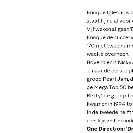
Enrique Iglesias is
staat hij nu al vo
Vijf weken al gaat 
Enrique de succesvo
’70 met twee numme
weekje overheen.
Bovendien is Nicky
ie naar de eerste 
groep Pearl Jam, di
de Mega Top 50 bev
Betty', de groep T
kwamen in 1994 tot 
In de tweede helft
check je ze hierond
One Direction: 'D