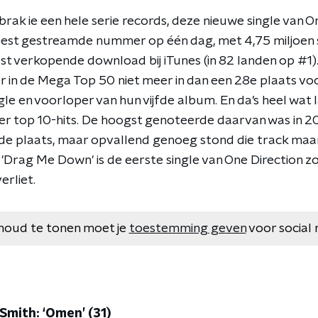
ak ie een hele serie records, deze nieuwe single van O
est gestreamde nummer op één dag, met 4,75 miljoen 
lst verkopende download bij iTunes (in 82 landen op #1
er in de Mega Top 50 niet meer in dan een 28e plaats vo
le en voorloper van hun vijfde album. En da’s heel wat 
ier top 10-hits. De hoogst genoteerde daarvan was in 
sde plaats, maar opvallend genoeg stond die track maa
'Drag Me Down' is de eerste single van One Direction zo
erliet.
houd te tonen moet je
toestemming geven
voor social 
Smith: ‘Omen’ (31)