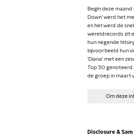
Begin deze maand br
Down' werd het me
en het werd de sne
wereldrecords zit 
hun negende hitsing
bijvoorbeeld hun v
'Diana' met een ze
Top 50 genoteerd. 
de groep in maart v
Om deze in
Disclosure & Sam 