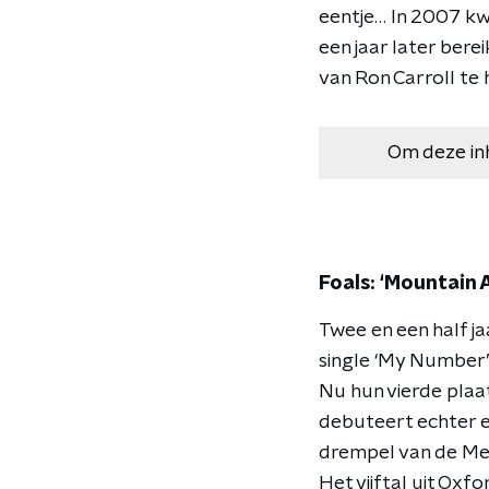
eentje… In 2007 kw
een jaar later ber
van Ron Carroll te h
Om deze in
Foals: ‘Mountain 
Twee en een half j
single ‘My Number’
Nu hun vierde plaa
debuteert echter e
drempel van de Me
Het vijftal uit Oxf