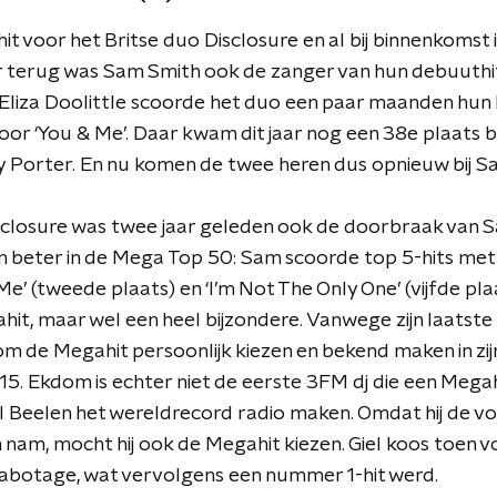
 hit voor het Britse duo Disclosure en al bij binnenkoms
r terug was Sam Smith ook de zanger van hun debuuthit, 
liza Doolittle scoorde het duo een paar maanden hun 
or ‘You & Me’. Daar kwam dit jaar nog een 38e plaats bij
Porter. En nu komen de twee heren dus opnieuw bij Sa
sclosure was twee jaar geleden ook de doorbraak van 
n beter in de Mega Top 50: Sam scoorde top 5-hits met 
Me’ (tweede plaats) en ‘I’m Not The Only One’ (vijfde pla
hit, maar wel een heel bijzondere. Vanwege zijn laatst
 de Megahit persoonlijk kiezen en bekend maken in zij
2015. Ekdom is echter niet de eerste 3FM dj die een Megah
l Beelen het wereldrecord radio maken. Omdat hij de vo
 nam, mocht hij ook de Megahit kiezen. Giel koos toen v
abotage, wat vervolgens een nummer 1-hit werd.