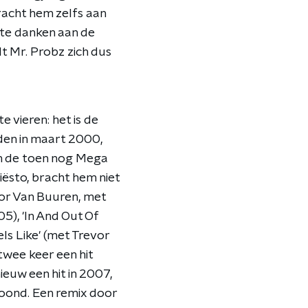
racht hem zelfs aan
 te danken aan de
t Mr. Probz zich dus
 vieren: het is de
iden in maart 2000,
in de toen nog Mega
iësto, bracht hem niet
oor Van Buuren, met
05), 'In And Out Of
ls Like' (met Trevor
twee keer een hit
ieuw een hit in 2007,
roond. Een remix door