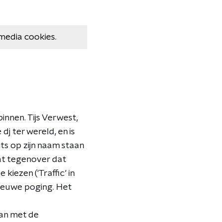
media cookies.
nnen. Tijs Verwest,
j ter wereld, en is
ts op zijn naam staan
aat tegenover dat
kiezen ('Traffic' in
 nieuwe poging. Het
aan met de