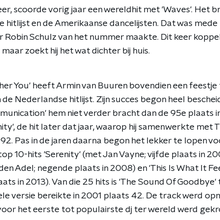
er, scoorde vorig jaar een wereldhit met 'Waves'. Het b
e hitlijst en de Amerikaanse dancelijsten. Dat was mede
er Robin Schulz van het nummer maakte. Dit keer koppel
maar zoekt hij het wat dichter bij huis.
er You' heeft Armin van Buuren bovendien een feestje te
in de Nederlandse hitlijst. Zijn succes begon heel besche
munication' hem niet verder bracht dan de 95e plaats 
ity', de hit later dat jaar, waarop hij samenwerkte met T
 92. Pas in de jaren daarna begon het lekker te lopen v
top 10-hits 'Serenity' (met Jan Vayne; vijfde plaats in 20
en Adel; negende plaats in 2008) en 'This Is What It Fee
ats in 2013). Van die 25 hits is 'The Sound Of Goodbye' 
le versie bereikte in 2001 plaats 42. De track werd opn
oor het eerste tot populairste dj ter wereld werd gek