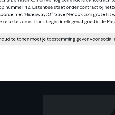
 Schulz en Ilsey komen we nog een andere dancetrack te
op nummer 42. Listenbee staat onder contract bij hetzel
coorde met 'Hideaway'. Of 'Save Me' ook zo'n grote hit w
 relaxte zomertrack begint in elk geval goed in de Me
houd te tonen moet je
toestemming geven
voor social 