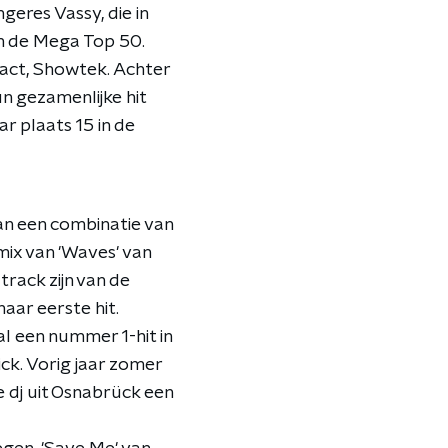
eres Vassy, die in
in de Mega Top 50.
-act, Showtek. Achter
n gezamenlijke hit
r plaats 15 in de
n een combinatie van
mix van 'Waves' van
rack zijn van de
aar eerste hit.
al een nummer 1-hit in
ick. Vorig jaar zomer
e dj uit Osnabrück een