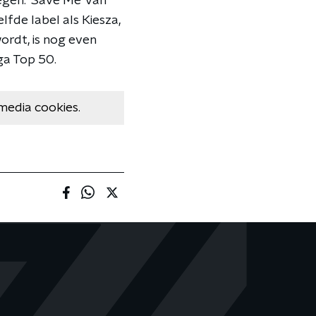
gen. 'Save Me' van
fde label als Kiesza,
ordt, is nog even
ga Top 50.
media cookies.