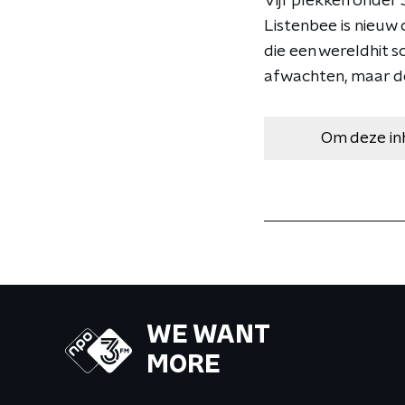
Vijf plekken onder
Listenbee is nieuw 
die een wereldhit s
afwachten, maar de
Om deze in
WE WANT
MORE