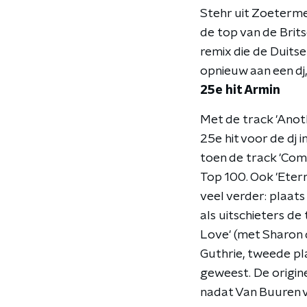
Stehr uit Zoeterme
de top van de Brits
remix die de Duits
opnieuw aan een dj, 
25e hit Armin
Met de track 'Anoth
25e hit voor de dj 
toen de track 'Com
Top 100. Ook 'Etern
veel verder: plaats
als uitschieters de 
Love' (met Sharon d
Guthrie, tweede pla
geweest. De origine
nadat Van Buuren v