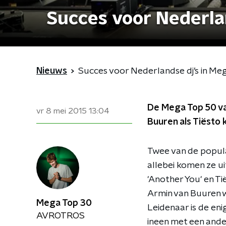
Succes voor Nederla
Nieuws
Succes voor Nederlandse dj’s in Me
De Mega Top 50 va
vr 8 mei 2015
13:04
Buuren als Tiësto k
Twee van de popula
allebei komen ze u
'Another You' en Ti
Armin van Buuren w
Mega Top 30
Leidenaar is de eni
AVROTROS
ineen met een ande