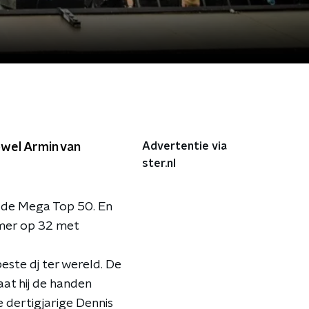
Advertentie via
owel Armin van
ster.nl
n de Mega Top 50. En
omer op 32 met
este dj ter wereld. De
aat hij de handen
 dertigjarige Dennis