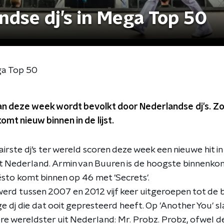
ndse dj’s in Mega Top 50
ga Top 50
n deze week wordt bevolkt door Nederlandse dj's. Z
omt nieuw binnen in de lijst.
irste dj’s ter wereld scoren deze week een nieuwe hit i
it Nederland. Armin van Buuren is de hoogste binnenk
ësto komt binnen op 46 met 'Secrets'.
erd tussen 2007 en 2012 vijf keer uitgeroepen tot de b
ge dj die dat ooit gepresteerd heeft. Op 'Another You' sl
re wereldster uit Nederland: Mr. Probz. Probz, ofwel de