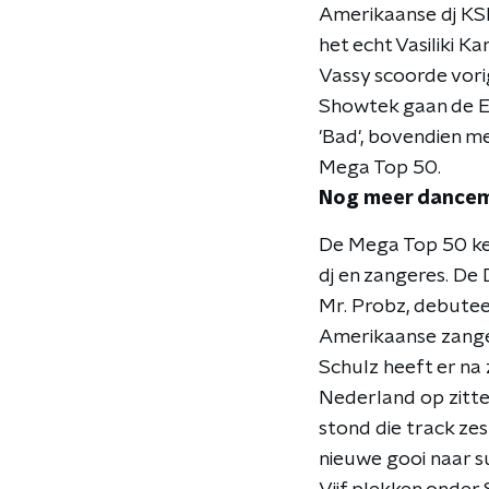
Amerikaanse dj KSH
het echt Vasiliki 
Vassy scoorde vori
Showtek gaan de Ei
'Bad', bovendien m
Mega Top 50.
Nog meer dance
De Mega Top 50 ke
dj en zangeres. De
Mr. Probz, debuteer
Amerikaanse zangere
Schulz heeft er na 
Nederland op zitten
stond die track zes
nieuwe gooi naar s