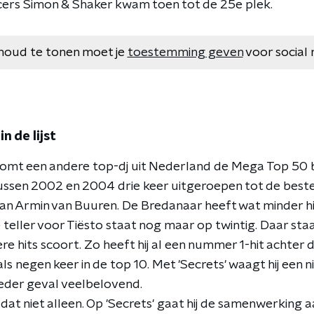
ers Simon & Shaker kwam toen tot de 25e plek.
houd te tonen moet je
toestemming geven
voor social 
n de lijst
komt een andere top-dj uit Nederland de Mega Top 50 bi
tussen 2002 en 2004 drie keer uitgeroepen tot de beste d
an Armin van Buuren. De Bredanaar heeft wat minder hi
 teller voor Tiësto staat nog maar op twintig. Daar st
e hits scoort. Zo heeft hij al een nummer 1-hit achter de 
als negen keer in de top 10. Met 'Secrets' waagt hij een
ieder geval veelbelovend.
dat niet alleen. Op 'Secrets' gaat hij de samenwerking 