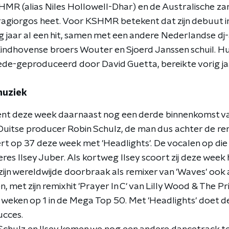
MR (alias Niles Hollowell-Dhar) en de Australische zang
Karagiorgos heet. Voor KSHMR betekent dat zijn debuut 
g jaar al een hit, samen met een andere Nederlandse dj
ndhovense broers Wouter en Sjoerd Janssen schuil. Hu
ede-geproduceerd door David Guetta, bereikte vorig jaa
muziek
nt deze week daarnaast nog een derde binnenkomst va
 Duitse producer Robin Schulz, de man dus achter de re
t op 37 deze week met 'Headlights'. De vocalen op die t
s Ilsey Juber. Als kortweg Ilsey scoort zij deze week h
zijn wereldwijde doorbraak als remixer van 'Waves' ook 
, met zijn remixhit 'Prayer In C' van Lilly Wood & The Pr
 weken op 1 in de Mega Top 50. Met 'Headlights' doet d
ucces.